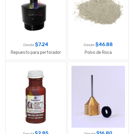
$
7.24
$
46.88
Desde
Desde
Repuesto para perforador
Polvo de Roca
$
2.85
$
16.80
Desde
Desde