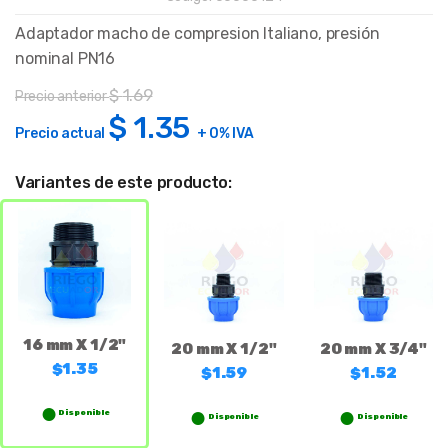
Adaptador macho de compresion Italiano, presión
nominal PN16
$
1.69
Precio anterior
$
1.35
Precio actual
+ 0% IVA
Variantes de este producto:
16 mm X 1/2"
20 mm X 1/2"
20 mm X 3/4"
$1.35
$1.59
$1.52
Disponible
Disponible
Disponible