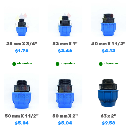
25 mm X 3/4"
32 mm X 1"
40 mm X 1 1/2"
$1.76
$2.46
$4.12
Disponible
Disponible
Disponible
50 mm X 1 1/2"
50 mm X 2"
63 x 2"
$5.04
$5.04
$9.58