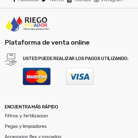
o
r
e
s
Plataforma de venta online
USTED PUEDE REALIZAR LOS PAGOS UTILIZANDO:
ENCUENTRA MÁS RÁPIDO
Filtros y fertilizacion
Pegas y limpiadores
Accesorios flex y roscados