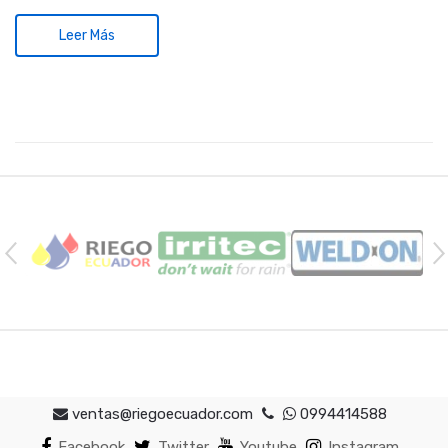
Leer Más
P
r
o
v
e
e
d
ventas@riegoecuador.com
0994414588
Facebook
Twitter
Youtube
Instagram