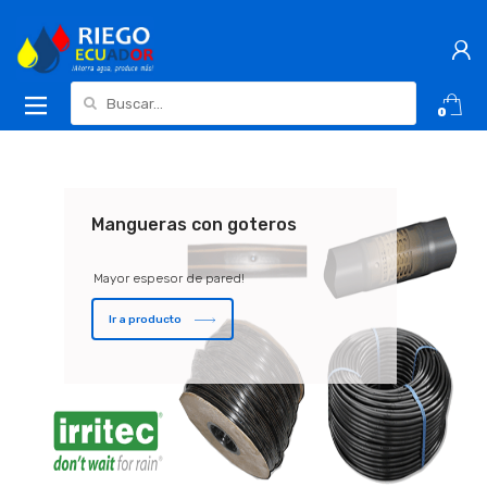
Buscar:
0
Cintas con goteros
Mangueras con goteros
Ideales para ciclo corto
Mayor espesor de pared!
Ir a producto
Ir a producto