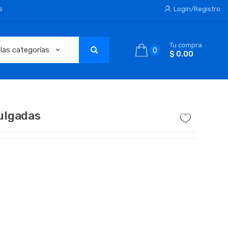
s
Login/Registro
Tu compra
0
$ 0.00
pulgadas