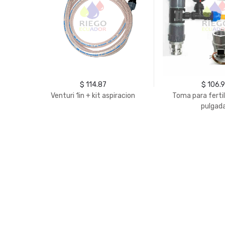
$ 114.87
$ 106.
Venturi 1in + kit aspiracion
Toma para fertil
pulgad