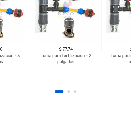
90
$ 77.74
izacion - 3
Toma para fertilizacion - 2
Toma para f
as
pulgadas
p