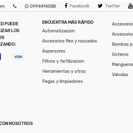
Facebook
Twitter
com
0994414588
ENCUENTRA MÁS RÁPIDO
ED PUEDE
Accesorio
IZAR LOS
Automatizacion
Accesorio
OS
Accesorios flex y roscados
IZANDO:
Bombas p
Aspersores
Goteros
Filtros y fertilizacion
Mangueras
Herramientas y otros
Valvulas
Pegas y limpiadores
E CON NOSOTROS